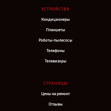
Ремонт телевизора TCL L43S6500 в г. Киров
УСТРОЙСТВА
Ремонт телевизора TCL L43S6500 в г. Москва
Кондиционеры
Ремонт телевизора TCL L43S6500 в г. Санкт-Петербург
Планшеты
Роботы-пылесосы
Телефоны
Телевизоры
СТРАНИЦЫ
Цены на ремонт
Отзывы